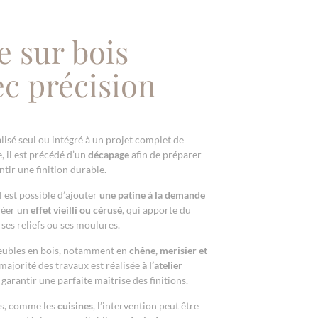
E
e sur bois
ec précision
lisé seul ou intégré à un projet complet de
, il est précédé d’un
décapage
afin de préparer
tir une finition durable.
il est possible d’ajouter
une patine à la demande
réer un
effet vieilli ou cérusé
, qui apporte du
ses reliefs ou ses moulures.
meubles en bois, notamment en
chêne, merisier et
 majorité des travaux est réalisée
à l’atelier
garantir une parfaite maîtrise des finitions.
es, comme les
cuisines
, l’intervention peut être