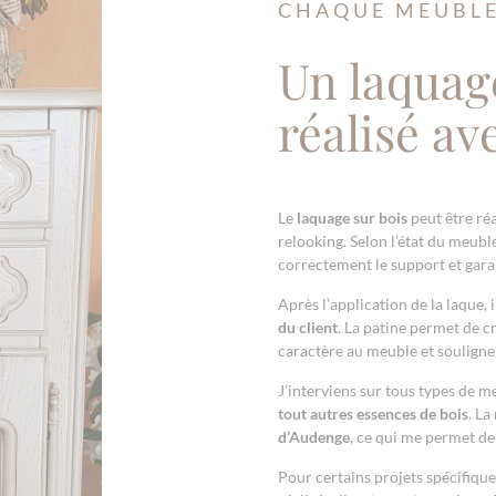
CHAQUE MEUBL
Un laquag
réalisé av
Le
laquage sur bois
peut être réa
relooking. Selon l’état du meuble
correctement le support et garan
Après l’application de la laque, 
du client
. La patine permet de c
caractère au meuble et souligne 
J’interviens sur tous types de 
tout autres essences de bois
. La
d’Audenge
, ce qui me permet de 
Pour certains projets spécifiqu