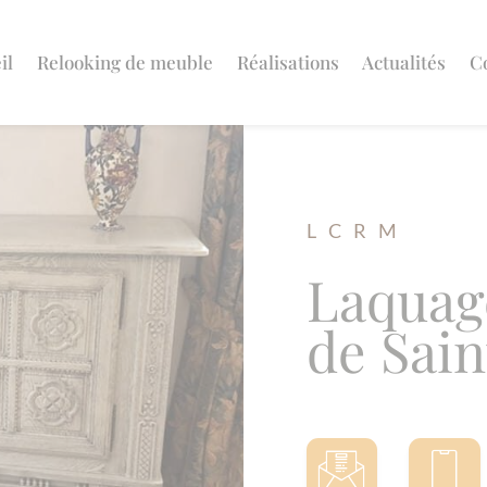
il
Relooking de meuble
Réalisations
Actualités
C
L C R M
Laquage
de Sai