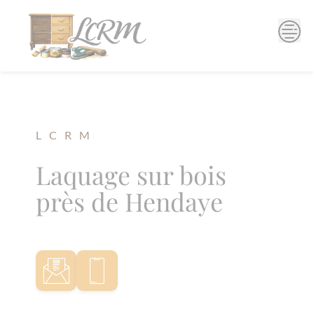
Skip
to
content
L C R M
Laquage sur bois
près de Hendaye