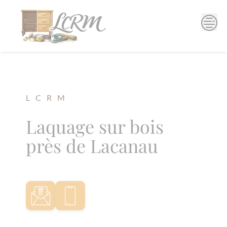
Skip
to
content
L C R M
Laquage sur bois
près de Lacanau