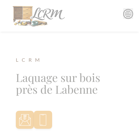
Skip
to
content
L C R M
Laquage sur bois
près de Labenne