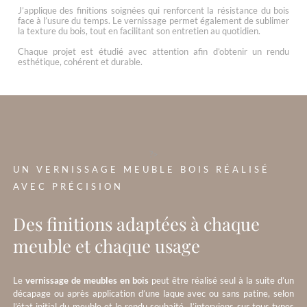
J’applique des finitions soignées qui renforcent la résistance du bois
face à l’usure du temps. Le vernissage permet également de sublimer
la texture du bois, tout en facilitant son entretien au quotidien.
Chaque projet est étudié avec attention afin d’obtenir un rendu
esthétique, cohérent et durable.
?>
UN VERNISSAGE MEUBLE BOIS RÉALISÉ
AVEC PRÉCISION
Des finitions adaptées à chaque
meuble et chaque usage
Le
vernissage de meubles en bois
peut être réalisé seul à la suite d’un
décapage ou après application d’une laque avec ou sans patine, selon
l’état initial du meuble et le rendu souhaité. J’interviens sur tous types