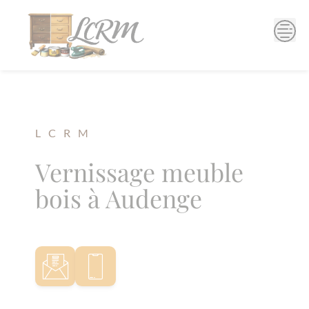
Skip
to
content
L C R M
Vernissage meuble
bois à Audenge