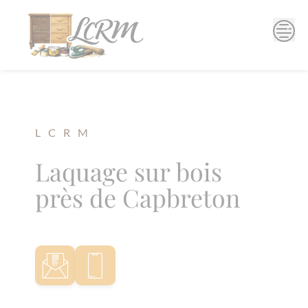
Skip
to
content
L C R M
Laquage sur bois
près de Capbreton