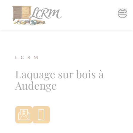
Skip
to
content
L C R M
Laquage sur bois à
Audenge