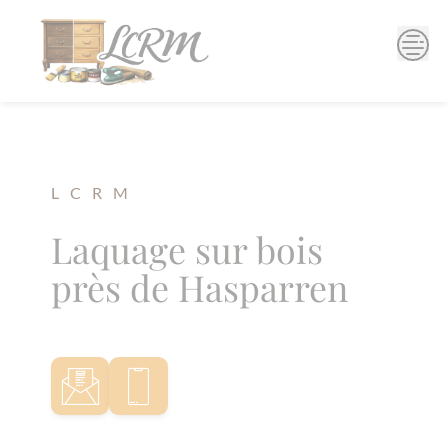
Skip
to
content
L C R M
Laquage sur bois
près de Hasparren