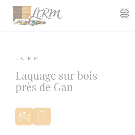
Skip
to
content
L C R M
Laquage sur bois
près de Gan