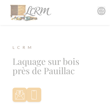
Skip
to
content
L C R M
Laquage sur bois
près de Pauillac