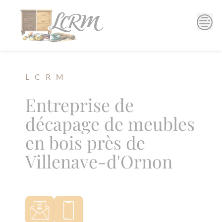
Skip
to
content
L C R M
Entreprise de
décapage de meubles
en bois près de
Villenave-d'Ornon