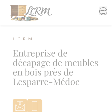
Skip
to
content
L C R M
Entreprise de
décapage de meubles
en bois près de
Lesparre-Médoc