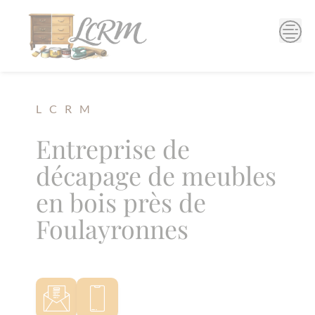
Skip
to
content
L C R M
Entreprise de
décapage de meubles
en bois près de
Foulayronnes