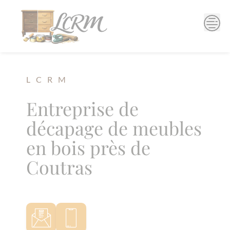
Skip
to
content
L C R M
Entreprise de
décapage de meubles
en bois près de
Coutras