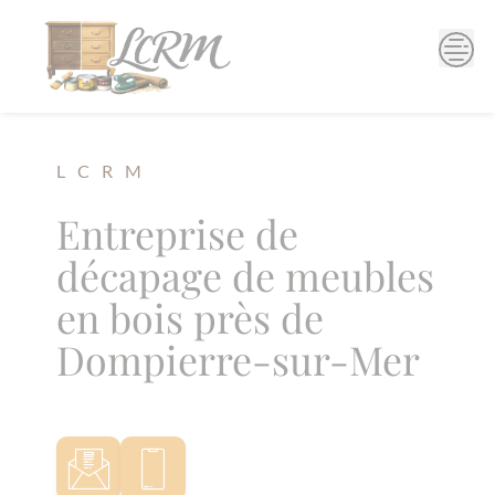
Skip
to
content
L C R M
Entreprise de
décapage de meubles
en bois près de
Dompierre-sur-Mer