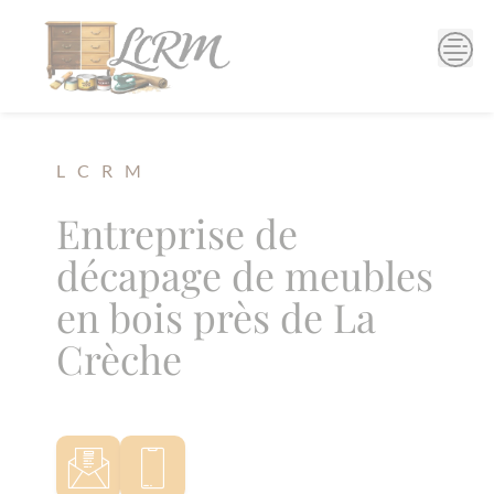
Skip
to
content
L C R M
Entreprise de
décapage de meubles
en bois près de La
Crèche