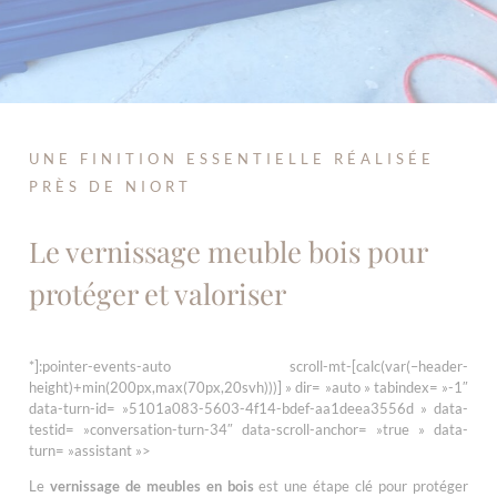
UNE FINITION ESSENTIELLE RÉALISÉE
PRÈS DE NIORT
Le vernissage meuble bois pour
protéger et valoriser
*]:pointer-events-auto scroll-mt-[calc(var(–header-
height)+min(200px,max(70px,20svh)))] » dir= »auto » tabindex= »-1″
data-turn-id= »5101a083-5603-4f14-bdef-aa1deea3556d » data-
testid= »conversation-turn-34″ data-scroll-anchor= »true » data-
turn= »assistant »>
Le
vernissage de meubles en bois
est une étape clé pour protéger