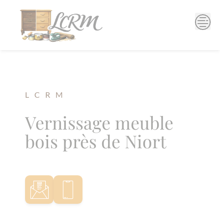
Skip
to
content
L C R M
Vernissage meuble
bois près de Niort