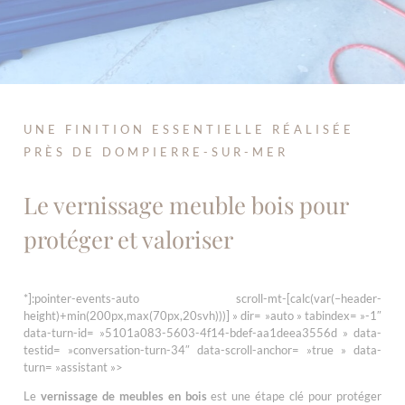
UNE FINITION ESSENTIELLE RÉALISÉE
PRÈS DE DOMPIERRE-SUR-MER
Le vernissage meuble bois pour
protéger et valoriser
*]:pointer-events-auto scroll-mt-[calc(var(–header-
height)+min(200px,max(70px,20svh)))] » dir= »auto » tabindex= »-1″
data-turn-id= »5101a083-5603-4f14-bdef-aa1deea3556d » data-
testid= »conversation-turn-34″ data-scroll-anchor= »true » data-
turn= »assistant »>
Le
vernissage de meubles en bois
est une étape clé pour protéger