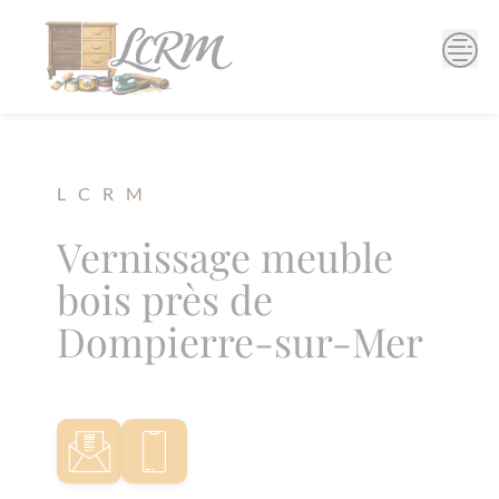
Skip
to
content
L C R M
Vernissage meuble
bois près de
Dompierre-sur-Mer