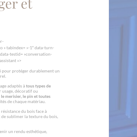
ger et
r-
o » tabindex= »-1″ data-turn-
ata-testid= »conversation-
assistant »>
lé pour protéger durablement un
rel.
ssage adaptés à
tous types de
ur usage, décoratif ou
le merisier, le pin et toutes
cités de chaque matériau.
 résistance du bois face à
de sublimer la texture du bois,
tenir un rendu esthétique,