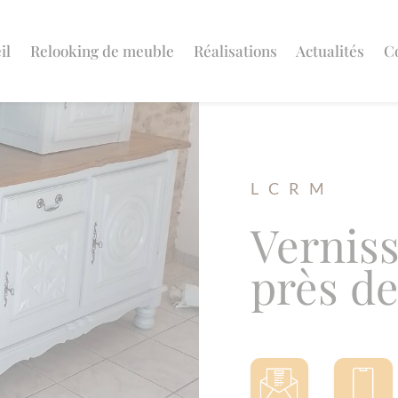
il
Relooking de meuble
Réalisations
Actualités
C
L C R M
Vernis
près d