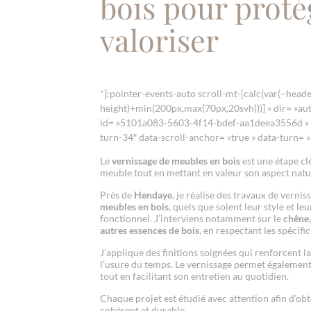
bois pour proté
valoriser
*]:pointer-events-auto scroll-mt-[calc(var(–heade
height)+min(200px,max(70px,20svh)))] » dir= »aut
id= »5101a083-5603-4f14-bdef-aa1deea3556d » d
turn-34″ data-scroll-anchor= »true » data-turn= »
Le
vernissage de meubles en bois
est une étape c
meuble tout en mettant en valeur son aspect natu
Près de
Hendaye
, je réalise des travaux de verni
meubles en bois
, quels que soient leur style et le
fonctionnel. J’interviens notamment sur le
chêne, 
autres essences de bois
, en respectant les spécifi
J’applique des finitions soignées qui renforcent la
l’usure du temps. Le vernissage permet également 
tout en facilitant son entretien au quotidien.
Chaque projet est étudié avec attention afin d’ob
cohérent et durable.