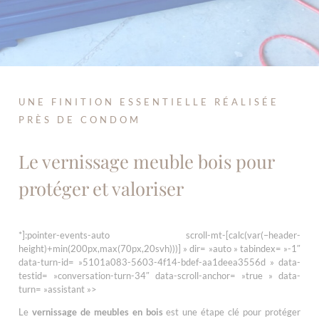
UNE FINITION ESSENTIELLE RÉALISÉE
PRÈS DE CONDOM
Le vernissage meuble bois pour
protéger et valoriser
*]:pointer-events-auto scroll-mt-[calc(var(–header-
height)+min(200px,max(70px,20svh)))] » dir= »auto » tabindex= »-1″
data-turn-id= »5101a083-5603-4f14-bdef-aa1deea3556d » data-
testid= »conversation-turn-34″ data-scroll-anchor= »true » data-
turn= »assistant »>
Le
vernissage de meubles en bois
est une étape clé pour protéger