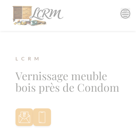
Skip
to
content
L C R M
Vernissage meuble
bois près de Condom