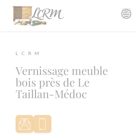
Skip
to
content
L C R M
Vernissage meuble
bois près de Le
Taillan-Médoc