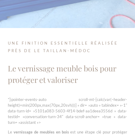
UNE FINITION ESSENTIELLE RÉALISÉE
PRÈS DE LE TAILLAN-MÉDOC
Le vernissage meuble bois pour
protéger et valoriser
*]:pointer-events-auto scroll-mt-[calc(var(–header-
height)+min(200px,max(70px,20svh)))] » dir= »auto » tabindex= »-1″
data-turn-id= »5101a083-5603-4f14-bdef-aa1deea3556d » data-
testid= »conversation-turn-34″ data-scroll-anchor= »true » data-
turn= »assistant »>
Le
vernissage de meubles en bois
est une étape clé pour protéger