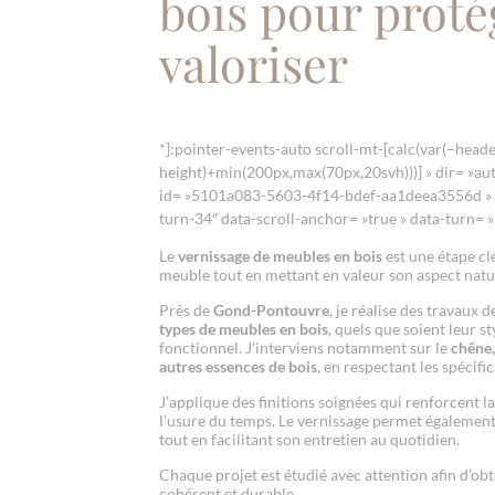
bois pour proté
valoriser
*]:pointer-events-auto scroll-mt-[calc(var(–heade
height)+min(200px,max(70px,20svh)))] » dir= »aut
id= »5101a083-5603-4f14-bdef-aa1deea3556d » d
turn-34″ data-scroll-anchor= »true » data-turn= »
Le
vernissage de meubles en bois
est une étape c
meuble tout en mettant en valeur son aspect natu
Près de
Gond-Pontouvre
, je réalise des travaux 
types de meubles en bois
, quels que soient leur st
fonctionnel. J’interviens notamment sur le
chêne, 
autres essences de bois
, en respectant les spécifi
J’applique des finitions soignées qui renforcent la
l’usure du temps. Le vernissage permet également 
tout en facilitant son entretien au quotidien.
Chaque projet est étudié avec attention afin d’ob
cohérent et durable.