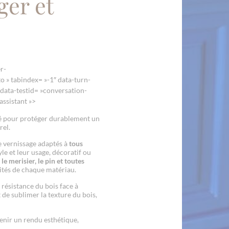
ger et
r-
o » tabindex= »-1″ data-turn-
ata-testid= »conversation-
assistant »>
lé pour protéger durablement un
rel.
de vernissage adaptés à
tous
yle et leur usage, décoratif ou
le merisier, le pin et toutes
cités de chaque matériau.
 résistance du bois face à
de sublimer la texture du bois,
tenir un rendu esthétique,