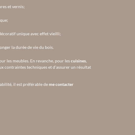
res et vernis;
ique;
coratif unique avec effet vieilli;
onger la durée de vie du bois.
ur les meubles. En revanche, pour les
cuisines
,
aux contraintes techniques et d’assurer un résultat
ilité, il est préférable de
me contacter