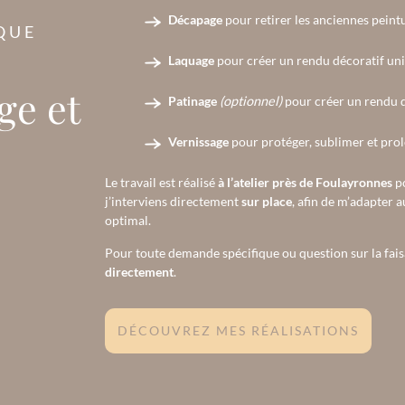
Décapage
pour retirer les anciennes peintu
QUE
Laquage
pour créer un rendu décoratif un
ge et
Patinage
(optionnel)
pour créer un rendu dé
Vernissage
pour protéger, sublimer et prol
Le travail est réalisé
à l’atelier près de Foulayronnes
po
j’interviens directement
sur place
, afin de m’adapter 
optimal.
Pour toute demande spécifique ou question sur la faisab
directement
.
DÉCOUVREZ MES RÉALISATIONS