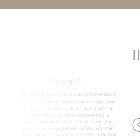
I
Pascal L.
Très bonne expérience avec Mr Richaudeau !
Nous souhaitions sur notre cuisine ouverte créer
un contraste de deux couleurs sur les portes de
notre cuisine. L'ilot central est resté dans la
couleur d'origine(Beige) & les meubles évier, four,
micro-onde, lave vaisselle etc ont été repeint en
couleur taupe. Les photos parlent d'elles-mêmes le