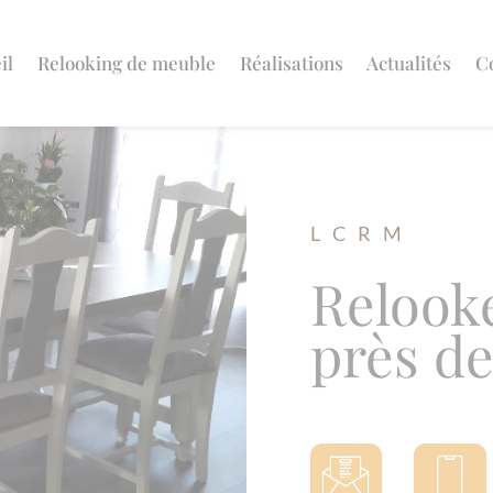
il
Relooking de meuble
Réalisations
Actualités
C
L C R M
Relook
près d