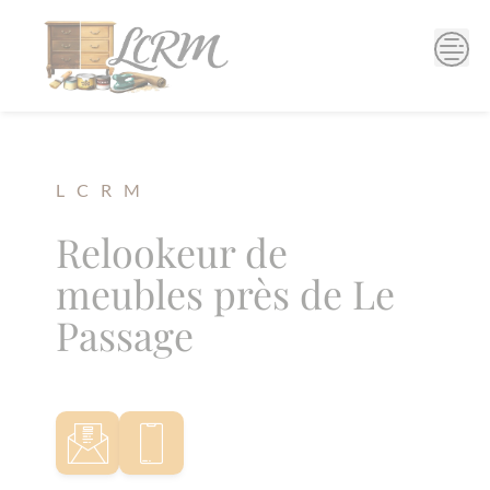
Skip
to
content
L C R M
Relookeur de
meubles près de Le
Passage