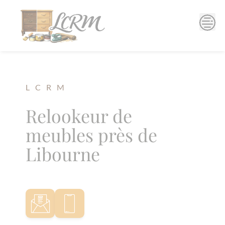
Skip
to
content
L C R M
Relookeur de
meubles près de
Libourne