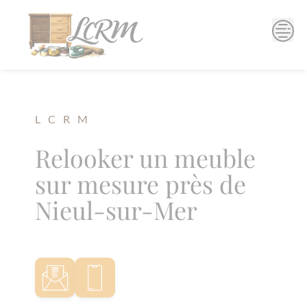
Skip
to
content
L C R M
Relooker un meuble
sur mesure près de
Nieul-sur-Mer