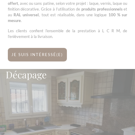
offert
, avec ou sans patine, selon votre projet : laque, vernis, laque ou
finition décorative. Grâce à l’utilisation de
produits professionnels
et
au
RAL universel
, tout est réalisable, dans une logique
100 % sur
mesure
.
Les clients confient l’ensemble de la prestation à L C R M, de
l’enlèvement à la livraison.
JE SUIS INTÉRESSÉ(E)
Décapage