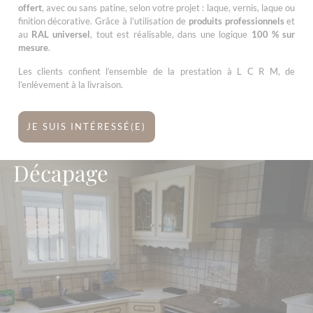
offert
, avec ou sans patine, selon votre projet : laque, vernis, laque ou
finition décorative. Grâce à l’utilisation de
produits professionnels
et
au
RAL universel
, tout est réalisable, dans une logique
100 % sur
mesure
.
Les clients confient l’ensemble de la prestation à L C R M, de
l’enlèvement à la livraison.
JE SUIS INTÉRESSÉ(E)
Décapage