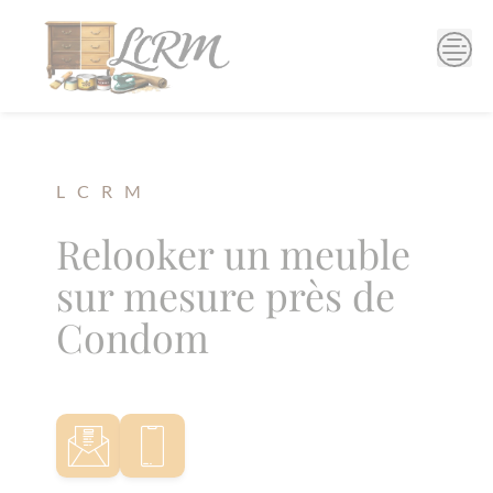
Skip
to
content
L C R M
Relooker un meuble
sur mesure près de
Condom