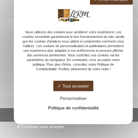
Relooking de meuble
Décapage
Laquage
Vernissage
Réalisations – Avant/Après
Nous utilisons des cookies pour améliorer votre expérience. Les
cookies essentiels garantissent le bon fonctionnement du site, tandis
Réalisations – Après
que les cookies d'analyse nous aident à comprendre comment vous
Actualités
l'utilisez. Les cookies de personnalisation et publicitaires permettent
une expérience plus adaptée à vos préférences et peuvent afficher
Contact
des annonces pertinentes. Vous contrôlez vos cookies via les
paramètres du navigateur. En continuant, vous acceptez notre
politique. Pour plus d'infos, consultez notre Politique de
Confidentialité. Profitez pleinement de votre visite !
Tout accepter
Personnaliser
Politique de confidentialité
© -
-
Mentions légales
Continuez sans accepter