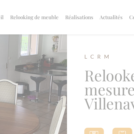
il
Relooking de meuble
Réalisations
Actualités
C
L C R M
Relook
mesure
Villen