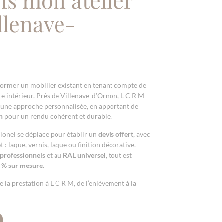
llenave-
former un mobilier existant en tenant compte de
tre intérieur. Près de Villenave-d’Ornon, L C R M
une approche personnalisée, en apportant de
n
pour un rendu cohérent et durable.
Lionel se déplace pour établir un
devis offert
, avec
t : laque, vernis, laque ou finition décorative.
 professionnels
et au
RAL universel
, tout est
 % sur mesure
.
e la prestation à L C R M, de l’enlèvement à la