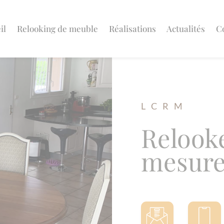
il
Relooking de meuble
Réalisations
Actualités
C
L C R M
Relook
mesure