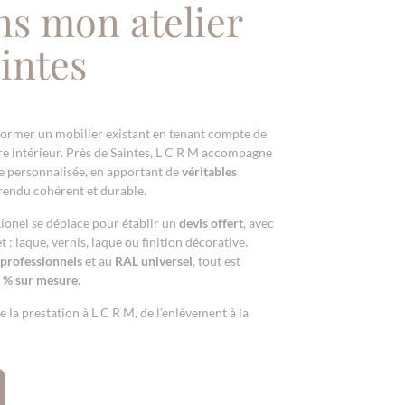
ns mon atelier
intes
former un mobilier existant en tenant compte de
tre intérieur. Près de Saintes, L C R M accompagne
e personnalisée, en apportant de
véritables
rendu cohérent et durable.
Lionel se déplace pour établir un
devis offert
, avec
t : laque, vernis, laque ou finition décorative.
 professionnels
et au
RAL universel
, tout est
 % sur mesure
.
e la prestation à L C R M, de l’enlèvement à la