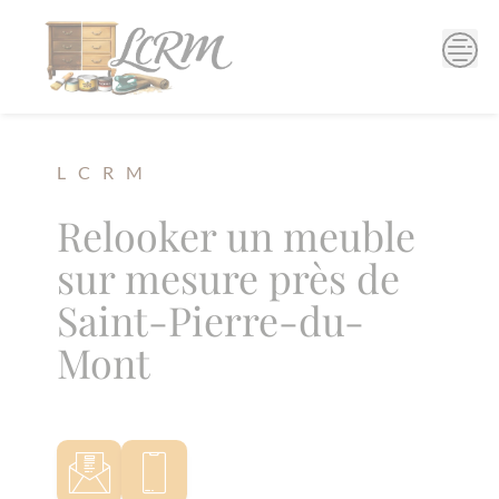
Skip
to
content
L C R M
Relooker un meuble
sur mesure près de
Saint-Pierre-du-
Mont