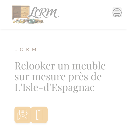
Skip
to
content
L C R M
Relooker un meuble
sur mesure près de
L'Isle-d'Espagnac