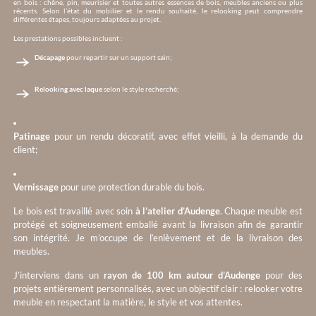
en bois : chêne, pin, meurisier et toutes autres essences de bois, meubles anciens ou plus
récents. Selon l’état du mobilier et le rendu souhaité, le relooking peut comprendre
différentes étapes, toujours adaptées au projet.
Les prestations possibles incluent :
Décapage
pour repartir sur un support sain;
Relooking avec laque
selon le style recherché;
Patinage
pour un rendu décoratif, avec effet vieilli, à la demande du
client;
Vernissage
pour une protection durable du bois.
Le bois est travaillé avec soin
à l’atelier d’Audenge
. Chaque meuble est
protégé et soigneusement emballé avant la livraison afin de garantir
son intégrité. Je m’occupe de l’enlèvement et de la livraison des
meubles.
J’interviens dans un
rayon de 100 km autour d’Audenge
pour des
projets entièrement personnalisés, avec un objectif clair : relooker votre
meuble en respectant la matière, le style et vos attentes.