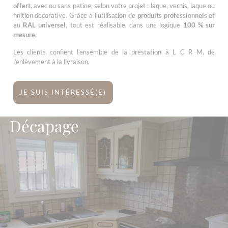
offert
, avec ou sans patine, selon votre projet : laque, vernis, laque ou
finition décorative. Grâce à l’utilisation de
produits professionnels
et
au
RAL universel
, tout est réalisable, dans une logique
100 % sur
mesure
.
Les clients confient l’ensemble de la prestation à L C R M, de
l’enlèvement à la livraison.
JE SUIS INTÉRESSÉ(E)
Décapage