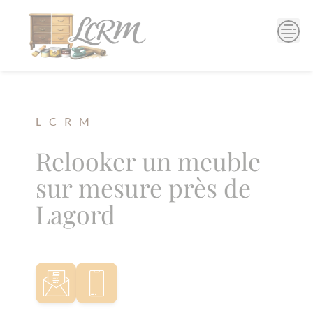
Skip
to
content
L C R M
Relooker un meuble
sur mesure près de
Lagord