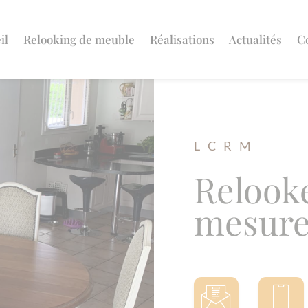
il
Relooking de meuble
Réalisations
Actualités
C
L C R M
Relook
mesure