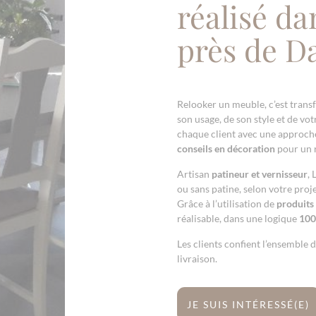
réalisé da
près de D
Relooker un meuble, c’est trans
son usage, de son style et de vo
chaque client avec une approch
conseils en décoration
pour un 
Artisan
patineur et vernisseur
, 
ou sans patine, selon votre proje
Grâce à l’utilisation de
produits
réalisable, dans une logique
100
Les clients confient l’ensemble d
livraison.
JE SUIS INTÉRESSÉ(E)