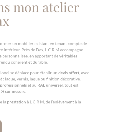
ns mon atelier
ax
former un mobilier existant en tenant compte de
tre intérieur. Près de Dax, L C R M accompagne
e personnalisée, en apportant de
véritables
rendu cohérent et durable.
Lionel se déplace pour établir un
devis offert
, avec
t : laque, vernis, laque ou finition décorative.
 professionnels
et au
RAL universel
, tout est
 % sur mesure
.
e la prestation à L C R M, de l’enlèvement à la