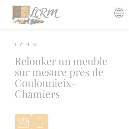
Skip
to
content
L C R M
Relooker un meuble
sur mesure près de
Coulounieix-
Chamiers