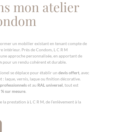
ns mon atelier
Condom
former un mobilier existant en tenant compte de
tre intérieur. Près de Condom, L C R M
une approche personnalisée, en apportant de
n
pour un rendu cohérent et durable.
Lionel se déplace pour établir un
devis offert
, avec
t : laque, vernis, laque ou finition décorative.
 professionnels
et au
RAL universel
, tout est
 % sur mesure
.
e la prestation à L C R M, de l’enlèvement à la