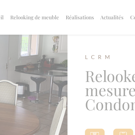
il
Relooking de meuble
Réalisations
Actualités
C
L C R M
Relook
mesure
Condo