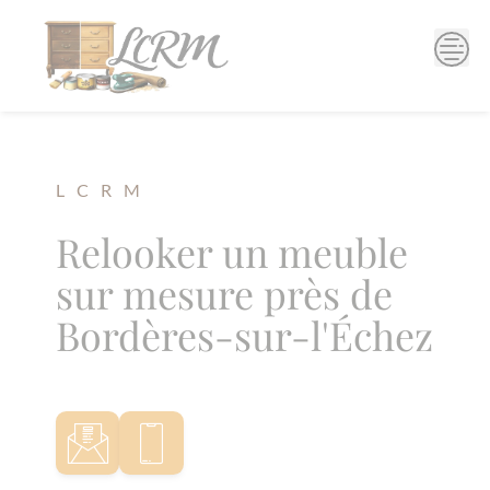
Skip
to
content
L C R M
Relooker un meuble
sur mesure près de
Bordères-sur-l'Échez