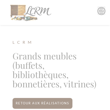
Skip
to
content
L C R M
Grands meubles
(buffets,
bibliothèques,
bonnetières, vitrines)
RETOUR AUX RÉALISATIONS